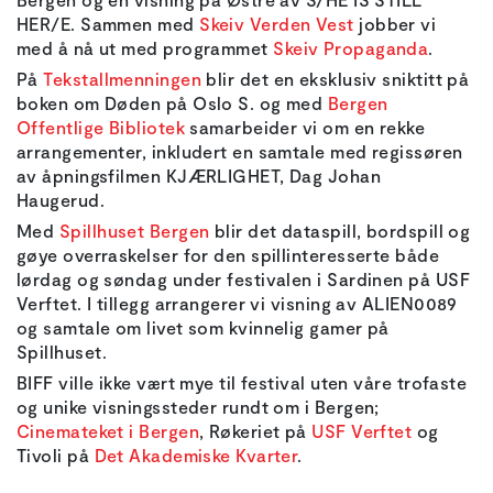
HER/E. Sammen med
Skeiv Verden Vest
jobber vi
med å nå ut med programmet
Skeiv Propaganda
.
På
Tekstallmenningen
blir det en eksklusiv sniktitt på
boken om Døden på Oslo S. og med
Bergen
Offentlige Bibliotek
samarbeider vi om en rekke
arrangementer, inkludert en samtale med regissøren
av åpningsfilmen KJÆRLIGHET, Dag Johan
Haugerud.
Med
Spillhuset Bergen
blir det dataspill, bordspill og
gøye overraskelser for den spillinteresserte både
lørdag og søndag under festivalen i Sardinen på USF
Verftet. I tillegg arrangerer vi visning av ALIEN0089
og samtale om livet som kvinnelig gamer på
Spillhuset.
BIFF ville ikke vært mye til festival uten våre trofaste
og unike visningssteder rundt om i Bergen;
Cinemateket i Bergen
, Røkeriet på
USF Verftet
og
Tivoli på
Det Akademiske Kvarter
.