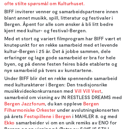
ofte stilte spørsmål om Kulturhuset.
BIFF inviterer venner og samarbeidspartnere innen
blant annet musikk, spill, litteratur og festivaler i
Bergen. Åpent for alle som ønsker å bli litt bedre
kjent med kultur- og festival-Bergen.
Med et stort og variert filmprogram har BIFF vært et
knutepunkt for en rekke samarbeid med et levende
kultur-Bergen i 25 år. Det å jobbe sammen, dele
erfaringer og lage gode samarbeid er bra for hele
byen, og på denne festen feires både etablerte og
nye samarbeid på tvers av kunstartene.
Under BIFF blir det en rekke spennende samarbeid
med kulturaktører i Bergen: Den tradisjonsrike
musikkvideokonkurransen med
Vill Vill Vest
,
samarbeid om visning av IN RESTLESS DREAMS med
Bergen Jazzforum
, du kan oppleve
Bergen
Filharmoniske Orkester
under avslutningskonserten
på årets
Festspillene i Bergen
i MAHLER 8. og med
Ekko
samarbeider vi om en unik remiks av ENO for
Bergen og en visning på Østre av S/HE IS STILL