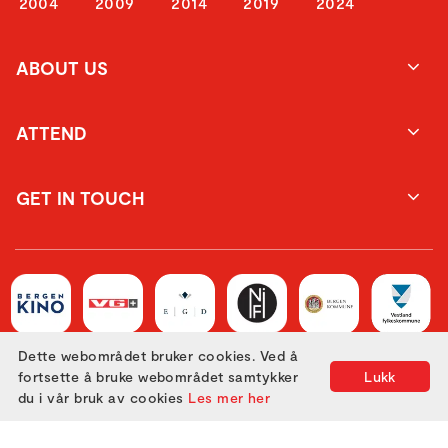
2004
2009
2014
2019
2024
ABOUT US
ATTEND
GET IN TOUCH
Dette webområdet bruker cookies. Ved å
fortsette å bruke webområdet samtykker
Lukk
du i vår bruk av cookies
Les mer her