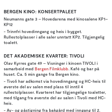
BERGEN KINO: KONSERTPALEET
Neumanns gate 3 – Hovedarena med kinosalene KP1–
KP12
- Trinnfri hovedinngang og heis i bygget.
Rullestolplasser i alle saler unntatt KP2. Tilgjengelig
toalett.
DET AKADEMISKE KVARTER: TIVOLI
Olav Kyrres gate 49 – Visninger i kinoen TIVOLI i
samarbeid med
Bergen Filmklubb
. Kafé og bar på
huset. Ca. 5 min gange fra Bergen kino.
- Tivoli har adkomst via hovedinngang og HC-heis til
øverste del av salen med plass til inntil 4
rullestolplasser. Kvarteret har tilgjengelige toaletter,
med tilgang fra øverste del av salen i Tivoli med HC-
heis.
- Av- og påstigning fra bakgård med inngang til 2.