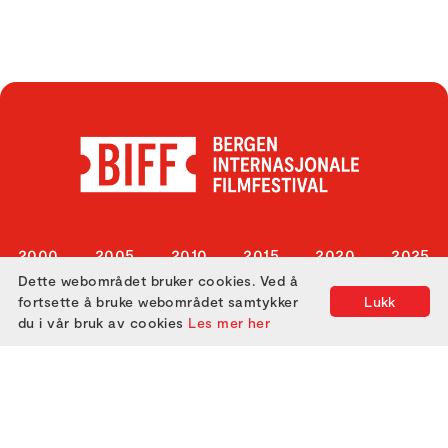
2000
2005
2010
2015
2020
2025
Dette webområdet bruker cookies. Ved å
2001
2006
2011
2016
2021
fortsette å bruke webområdet samtykker
Lukk
2002
2007
2012
2017
2022
du i vår bruk av cookies
Les mer her
2003
2008
2013
2018
2023
2004
2009
2014
2019
2024