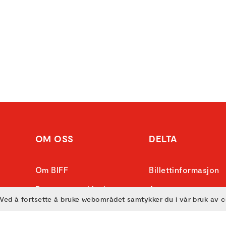
OM OSS
DELTA
Om BIFF
Billettinformasjon
Personvernerklæring
Arenaer
Ved å fortsette å bruke webområdet samtykker du i vår bruk av 
Frivillig