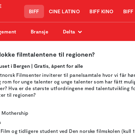
BIFF
CINE LATINO
BIFF KINO
BIFF
gement
Bransje
Delta
okke filmtalentene til regionen?
set i Bergen | Gratis, åpent for alle
tnorsk Filmsenter inviterer til panelsamtale hvor vi får h
om for unge talenter og unge talenter som har fått mulighe
per? Hva er de største utfordringene med talentutvikling 
er til regionen?
, Mothership
a
ilm og tidligere student ved Den norske filmskolen (kull 1