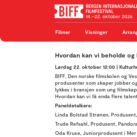
Filmer
Visninger
Arran
Hvordan kan vi beholde og l
Lørdag 22. oktober 12:00 | Kulturhu
BIFF, Den norske filmskolen og Ves
produsenter som skaper jobber og r
lykkes i bransjen som ung filmska
Hvordan kan vi få enda flere talent
Paneldetalkere:
Linda Bolstad Strønen, Produsent
Trude Refsahl, Produsent, Pandor
Oda Kruse, Juniorprodusent i Mer F