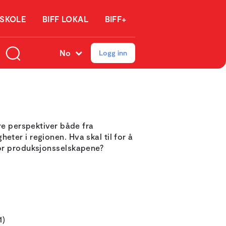
 SKOLE
BIFF LOKAL
BIFF+
No
Logg inn
øre perspektiver både fra
ter i regionen. Hva skal til for å
for produksjonsselskapene?
1)