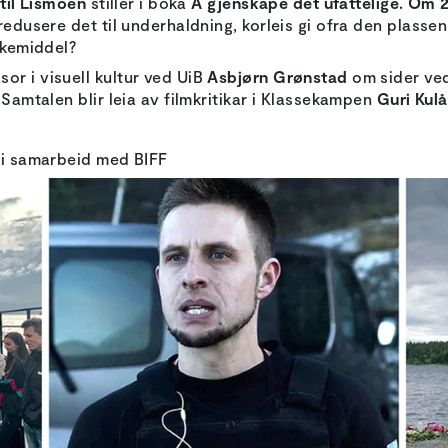
til Lismoen
stiller i boka
Å gjenskape det ufattelige. Om 22
redusere det til underhaldning, korleis gi ofra den plassen
rkemiddel?
or i visuell kultur ved UiB
Asbjørn Grønstad
om sider ved
 Samtalen blir leia av filmkritikar i Klassekampen
Guri Kul
i samarbeid med BIFF