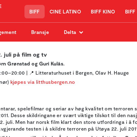
BIFF
CINE LATINO
BIFF KINO
BIFF
gement
Bransje
Delta
juli på film og tv
ørn Grønstad og Guri Kulås.
9:00–20:00 | 📍 Litteraturhuset i Bergen, Olav H. Hauge
nnør)
kjøpes via litthusbergen.no
entarar, spelefilmar og seriar av høg kvalitet om terroren
2011. Desse skildringane er svært viktige tilskot til den na
 juli. Men har norsk film klart den store utfordringa i å 
gjerande testen i å skildre terroren på Utøya 22. juli 201