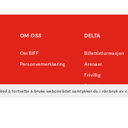
OM OSS
DELTA
Om BIFF
Billettinformasjon
Personvernerklæring
Arenaer
Frivillig
Bransje
Ved å fortsette å bruke webområdet samtykker du i vår bruk av 
Presse
Skole