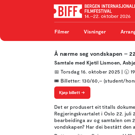
Filmer
Visninger
Arran
Å nærme seg vondskapen – 22. 
Samtale med Kjetil Lismoen, Asbj
📅 Torsdag 16. oktober 2025 | 🕤 1
🎟️ Billetter: 130/60,– (student/ho
Kjøp billett ->
Det er produsert eit titalls dokum
Regjeringskvartalet i Oslo 22. juli 
bearbeidinga av og samtalen om 22.
vondskapen? Har dei bestått den av