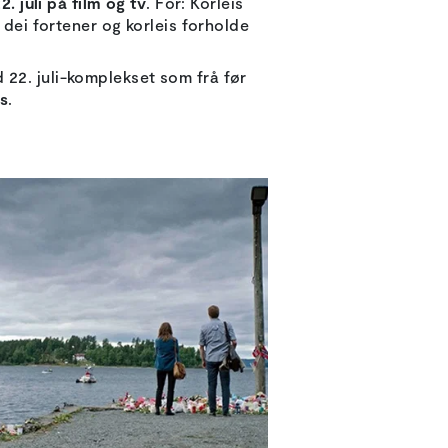
. juli på film og tv
. For: Korleis
 dei fortener og korleis forholde
 22. juli-komplekset som frå før
ås
.