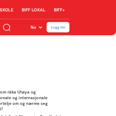
 SKOLE
BIFF LOKAL
BIFF+
No
Logg inn
 som råka Utøya og
sjonale og internasjonale
fortelje om og nærme seg
1?