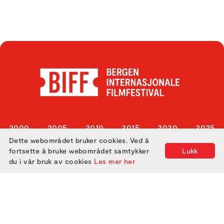
2000
2005
2010
2015
2020
2025
Dette webområdet bruker cookies. Ved å
2001
2006
2011
2016
2021
fortsette å bruke webområdet samtykker
Lukk
2002
2007
2012
2017
2022
du i vår bruk av cookies
Les mer her
2003
2008
2013
2018
2023
2004
2009
2014
2019
2024