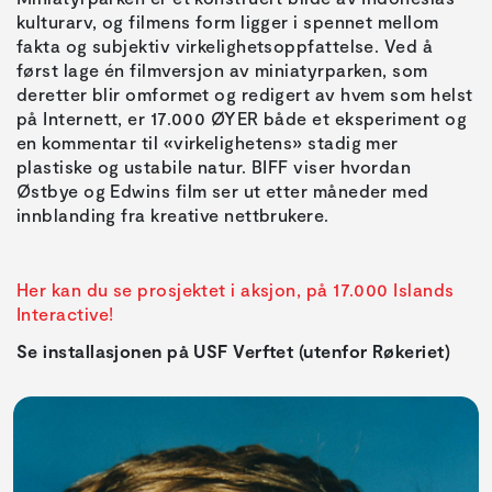
kulturarv, og filmens form ligger i spennet mellom
fakta og subjektiv virkelighetsoppfattelse. Ved å
først lage én filmversjon av miniatyrparken, som
deretter blir omformet og redigert av hvem som helst
på Internett, er 17.000 ØYER både et eksperiment og
en kommentar til «virkelighetens» stadig mer
plastiske og ustabile natur. BIFF viser hvordan
Østbye og Edwins film ser ut etter måneder med
innblanding fra kreative nettbrukere.
Her kan du se prosjektet i aksjon, på 17.000 Islands
Interactive!
Se installasjonen på USF Verftet (utenfor Røkeriet)