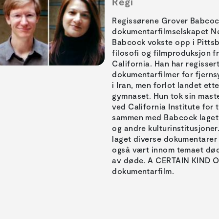
Regi
Regissørene Grover Babcock
dokumentarfilmselskapet Ne
Babcock vokste opp i Pittsb
filosofi og filmproduksjon f
California. Han har regisser
dokumentarfilmer for fjerns
i Iran, men forlot landet ett
gymnaset. Hun tok sin mast
ved California Institute for 
sammen med Babcock laget h
og andre kulturinstitusjone
laget diverse dokumentarer
også vært innom temaet død
av døde. A CERTAIN KIND OF
dokumentarfilm.