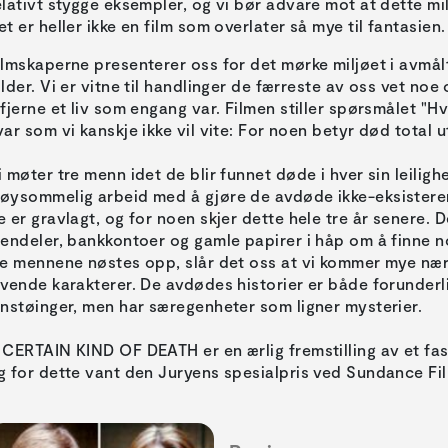
elativt stygge eksempler, og vi bør advare mot at dette mil
et er heller ikke en film som overlater så mye til fantasien.
ilmskaperne presenterer oss for det mørke miljøet i avmå
ilder. Vi er vitne til handlinger de færreste av oss vet n
 fjerne et liv som engang var. Filmen stiller spørsmålet 
var som vi kanskje ikke vil vite: For noen betyr død total u
i møter tre menn idet de blir funnet døde i hver sin leiligh
øysommelig arbeid med å gjøre de avdøde ikke-eksisteren
e er gravlagt, og for noen skjer dette hele tre år senere.
iendeler, bankkontoer og gamle papirer i håp om å finne n
re mennene nøstes opp, slår det oss at vi kommer mye næ
evende karakterer. De avdødes historier er både forunderlig
instøinger, men har særegenheter som ligner mysterier.
 CERTAIN KIND OF DEATH er en ærlig fremstilling av et fa
g for dette vant den Juryens spesialpris ved Sundance Film