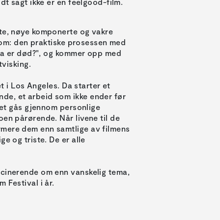
dt sagt ikke er en feelgood-film.
lte, nøye komponerte og vakre
oe om: den praktiske prosessen med
"Hva er død?", og kommer opp med
tvisking.
et i Los Angeles. Da starter et
de, et arbeid som ikke ender før
 Det gås gjennom personlige
oen pårørende. Når livene til de
rmere dem enn samtlige av filmens
e og triste. De er alle
scinerende om enn vanskelig tema,
 Festival i år.