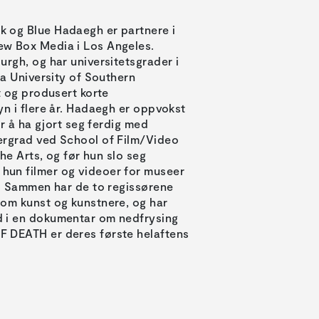
 og Blue Hadaegh er partnere i
w Box Media i Los Angeles.
urgh, og har universitetsgrader i
ra University of Southern
t og produsert korte
yn i flere år. Hadaegh er oppvokst
er å ha gjort seg ferdig med
ergrad ved School of Film/Video
the Arts, og før hun slo seg
un filmer og videoer for museer
r. Sammen har de to regissørene
 om kunst og kunstnere, og har
 i en dokumentar om nedfrysing
 DEATH er deres første helaftens