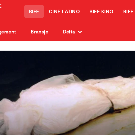
BIFF
CINE LATINO
BIFF KINO
BIFF
gement
Bransje
Delta