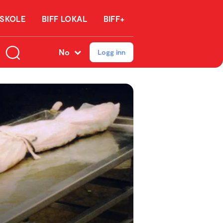
 SKOLE
BIFF LOKAL
BIFF+
No
Logg inn