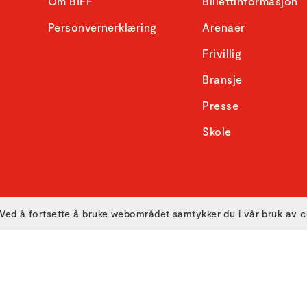
Om BIFF
Billettinformasjon
Personvernerklæring
Arenaer
Frivillig
Bransje
Presse
Skole
Ved å fortsette å bruke webområdet samtykker du i vår bruk av 