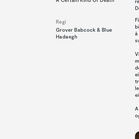
r
D
F
Regi
b
Grover Babcock & Blue
å
Hadaegh
s
V
m
d
e
t
l
e
A
o