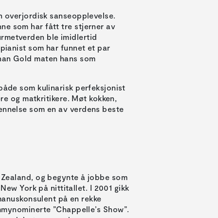
en overjordisk sanseopplevelse.
e som har fått tre stjerner av
rmetverden ble imidlertid
 pianist som har funnet et par
than Gold maten hans som
både som kulinarisk perfeksjonist
ere og matkritikere. Møt kokken,
jennelse som en av verdens beste
 Zealand, og begynte å jobbe som
New York på nittitallet. I 2001 gikk
 manuskonsulent på en rekke
mmynominerte ”Chappelle’s Show”.