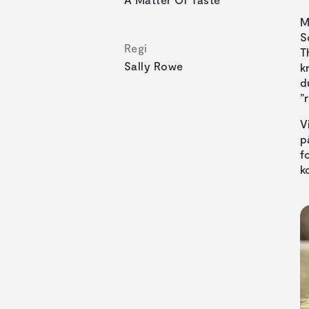
M
S
Regi
T
Sally Rowe
k
d
”
V
p
f
k