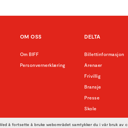
OM OSS
DELTA
Om BIFF
Billettinformasjon
Personvernerklæring
Arenaer
Frivillig
Bransje
Presse
Skole
Ved å fortsette å bruke webområdet samtykker du i vår bruk av 