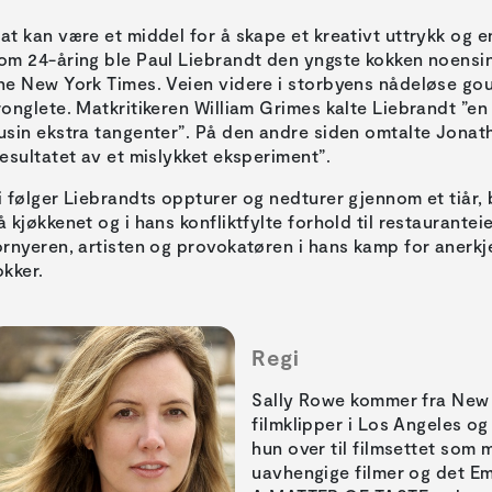
at kan være et middel for å skape et kreativt uttrykk og 
om 24-åring ble Paul Liebrandt den yngste kokken noensinn
he New York Times. Veien videre i storbyens nådeløse gou
ronglete. Matkritikeren William Grimes kalte Liebrandt ”en
usin ekstra tangenter”. På den andre siden omtalte Jona
resultatet av et mislykket eksperiment”.
i følger Liebrandts oppturer og nedturer gjennom et tiår, 
å kjøkkenet og i hans konfliktfylte forhold til restaurantei
ornyeren, artisten og provokatøren i hans kamp for anerk
okker.
Regi
Sally Rowe kommer fra New
filmklipper i Los Angeles og 
hun over til filmsettet som
uavhengige filmer og det E