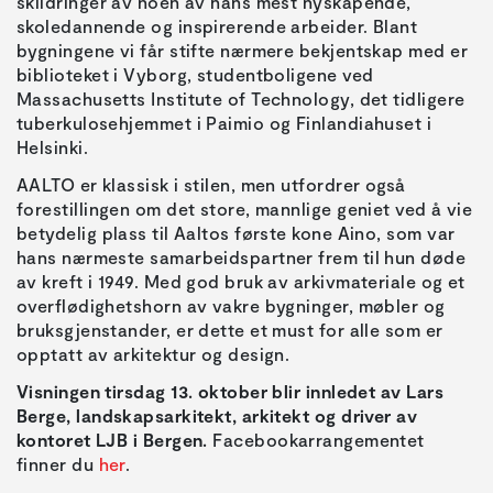
skildringer av noen av hans mest nyskapende,
skoledannende og inspirerende arbeider. Blant
bygningene vi får stifte nærmere bekjentskap med er
biblioteket i Vyborg, studentboligene ved
Massachusetts Institute of Technology, det tidligere
tuberkulosehjemmet i Paimio og Finlandiahuset i
Helsinki.
AALTO er klassisk i stilen, men utfordrer også
forestillingen om det store, mannlige geniet ved å vie
betydelig plass til Aaltos første kone Aino, som var
hans nærmeste samarbeidspartner frem til hun døde
av kreft i 1949. Med god bruk av arkivmateriale og et
overflødighetshorn av vakre bygninger, møbler og
bruksgjenstander, er dette et must for alle som er
opptatt av arkitektur og design.
Visningen tirsdag 13. oktober blir innledet av Lars
Berge, landskapsarkitekt, arkitekt og driver av
kontoret LJB i Bergen.
Facebookarrangementet
finner du
her
.