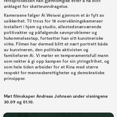
rettsprosessen han gjennomgikk etter å ha blitt
anklaget for skatteunndragelse.
Kameraene følger Ai Weiwei gjennom et år fylt av
usikkerhet. Til tross for 18 overvåkningskameraer
installert i hjem og studio, allestedsnærværende
politivakter og påfølgende søvnproblemer og
hukommelsestap, fortsetter han sitt kunstneriske
virke. Filmen har dermed blitt et nært portrett både
av kunstneren, den politiske aktivisten og
familiefaren Ai. Vi møter en temperamentsfull mann
som nekter å gi opp kampen for sin ytringsfrihet, og
som hele tiden arbeider for et Kina med større
respekt for menneskerettigheter og demokratiske
prinsipper.
Møt filmskaper Andreas Johnsen under visningene
30.09 og 01.10.