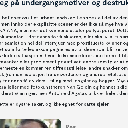
eg på undergangsmotiver og destru
i befinner oss i et urbant landskap i en spesiell del av d
ilmen innholder eksplisitte scener er det ikke så mye hva v
KA ANA, men mer det kvinnene uttaler på lydsporet. Dette
okumentar – det synes for tilskueren, eller skal vi si tilh
ar samlet en hel del intervjuer med prostituerte kvinner og 
et som fortelles akkompagneres av bildene som blir servert.
vkledde situasjoner, hvor de kommenterer sine forhold til 
kavanker eller problemer i privatlivet, andre som føler at 
ærmeste en kommer ren tilfredsstillelse, andre snakker om
akgrunnen, isolasjon fra omverdenen og andres følelsess
g for noen få av dem - til og med lengsler og begjær. Mye 
aralleller med fotokunstneren Nan Goldin og hennes skild
nderstrømninger, men Antoine d'Agatas blikk er hele tiden 
ette er dystre saker, og ikke egnet for sarte sjeler.
Regi