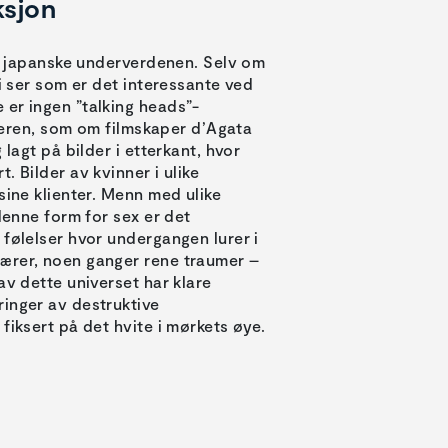
ksjon
en japanske underverdenen. Selv om
i ser som er det interessante ved
 er ingen ”talking heads”-
øreren, som om filmskaper d’Agata
lagt på bilder i etterkant, hvor
 Bilder av kvinner i ulike
sine klienter. Menn med ulike
denne form for sex er det
 følelser hvor undergangen lurer i
færer, noen ganger rene traumer –
av dette universet har klare
ringer av destruktive
fiksert på det hvite i mørkets øye.