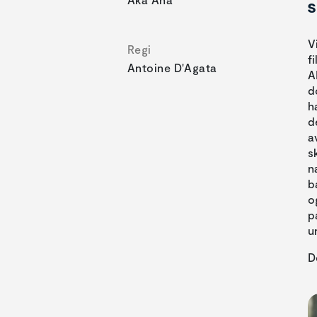
s
V
Regi
f
Antoine D'Agata
A
d
h
d
a
s
n
b
o
p
u
D