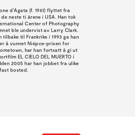
e d'Agata (f. 1961) flyttet fra
e de neste ti årene i USA. Han tok
nternational Center of Photography
nnet ble undervist av Larry Clark.
 tilbake til Frankrike i 1993 ga han
ter å vunnet Niépce-prisen for
ometown, har han fortsatt å gi ut
 kortfilm EL CIELO DEL MUERTO i
den 2005 har han jobbet fra ulike
 fast bosted.