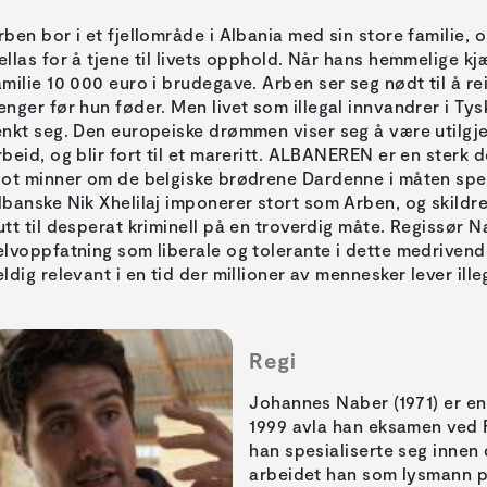
rben bor i et fjellområde i Albania med sin store familie, 
ellas for å tjene til livets opphold. Når hans hemmelige kj
amilie 10 000 euro i brudegave. Arben ser seg nødt til å rei
enger før hun føder. Men livet som illegal innvandrer i Tys
enkt seg. Den europeiske drømmen viser seg å være utilgje
rbeid, og blir fort til et mareritt. ALBANEREN er en sterk
lot minner om de belgiske brødrene Dardenne i måten spe
lbanske Nik Xhelilaj imponerer stort som Arben, og skildre
utt til desperat kriminell på en troverdig måte. Regissør
elvoppfatning som liberale og tolerante i dette medriven
eldig relevant i en tid der millioner av mennesker lever ille
Regi
Johannes Naber (1971) er en 
1999 avla han eksamen ved 
han spesialiserte seg innen
arbeidet han som lysmann på