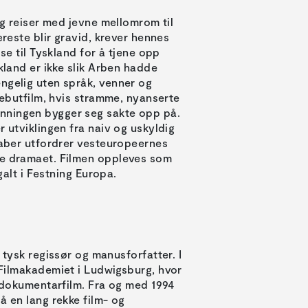
og reiser med jevne mellomrom til
æreste blir gravid, krever hennes
se til Tyskland for å tjene opp
kland er ikke slik Arben hadde
ngelig uten språk, venner og
 debutfilm, hvis stramme, nyanserte
nningen bygger seg sakte opp på.
r utviklingen fra naiv og uskyldig
 Naber utfordrer vesteuropeernes
de dramaet. Filmen oppleves som
galt i Festning Europa.
tysk regissør og manusforfatter. I
Filmakademiet i Ludwigsburg, hvor
 dokumentarfilm. Fra og med 1994
 en lang rekke film- og