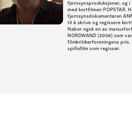
fjernsynsproduksjoner, og i
med kortfilmen POPSTAR. H
fjernsynsdokumentaren ANF
til å skrive og regissere ko
Naber også en av manusforfa
NORDWAND (2008) som vant
filmkritikerforeningens pri
spillefilm som regissør.