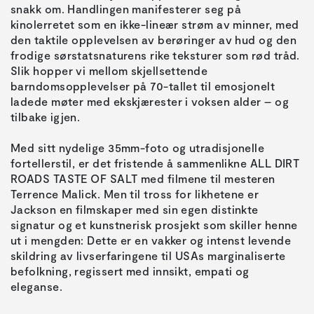
snakk om. Handlingen manifesterer seg på
kinolerretet som en ikke-lineær strøm av minner, med
den taktile opplevelsen av berøringer av hud og den
frodige sørstatsnaturens rike teksturer som rød tråd.
Slik hopper vi mellom skjellsettende
barndomsopplevelser på 70-tallet til emosjonelt
ladede møter med ekskjærester i voksen alder – og
tilbake igjen.
Med sitt nydelige 35mm-foto og utradisjonelle
fortellerstil, er det fristende å sammenlikne ALL DIRT
ROADS TASTE OF SALT med filmene til mesteren
Terrence Malick. Men til tross for likhetene er
Jackson en filmskaper med sin egen distinkte
signatur og et kunstnerisk prosjekt som skiller henne
ut i mengden: Dette er en vakker og intenst levende
skildring av livserfaringene til USAs marginaliserte
befolkning, regissert med innsikt, empati og
eleganse.