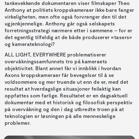
tankevekkende dokumentaren viser filmskaper Theo
Anthony at politiets kroppskameraer ikke bare fanger
virkeligheten, men ofte også forvrenger den til det
ugjenkjennelige. Anthony går også selskapets
forretningsstrategi nærmere etter i sømmene – for er
det egentlig tilfeldig at de både produserer «tasers»
og kamerateknologi?
ALL LIGHT, EVERYWHERE problematiserer
overvåkningssamfunnets tro på kameraets
objektivitet. Blant annet får vi innblikk i hvordan
Axons kroppskameraer får bevegelser til å se
voldsommere og mer truende ut enn de er, med det
resultat at hverdagslige situasjoner feilaktig kan
oppfattes som farlige. Resultatet er en dagsaktuell
dokumentar med et historisk og filosofisk perspektiv
på overvåkning og den i dag utbredte troen på at
teknologien er løsningen på alle menneskelige
problemer.