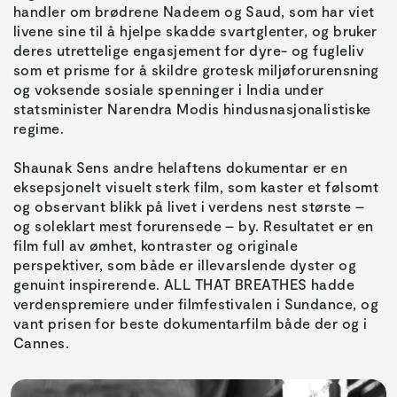
handler om brødrene Nadeem og Saud, som har viet
livene sine til å hjelpe skadde svartglenter, og bruker
deres utrettelige engasjement for dyre- og fugleliv
som et prisme for å skildre grotesk miljøforurensning
og voksende sosiale spenninger i India under
statsminister Narendra Modis hindusnasjonalistiske
regime.
Shaunak Sens andre helaftens dokumentar er en
eksepsjonelt visuelt sterk film, som kaster et følsomt
og observant blikk på livet i verdens nest største –
og soleklart mest forurensede – by. Resultatet er en
film full av ømhet, kontraster og originale
perspektiver, som både er illevarslende dyster og
genuint inspirerende. ALL THAT BREATHES hadde
verdenspremiere under filmfestivalen i Sundance, og
vant prisen for beste dokumentarfilm både der og i
Cannes.