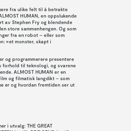
re fra ulike felt til å betrakte
får ALMOST HUMAN, en oppslukende
rt av Stephen Fry og blendende
i den store sammenhengen. Og som
nger fra en robot – eller som
n: «et monster, skapt i
oger og programmerere presentere
forhold til teknologi, og svarene
rdrende. ALMOST HUMAN er en
ilm og filmatisk langdikt – som
ke er og hvordan fremtiden ser ut
er i utvalg: THE GREAT