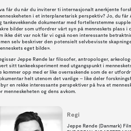
va får du når du inviterer ti internasjonalt anerkjente forske
enneskeheten i et interplanetarisk perspektiv? Jo, du 
g tankevekkende dokumentar med fortellerstemme supple
akre bilder som utfordrer vårt syn på menneskets plass 
m ikke dét var nok får vi også noen interessante betraktni
ilmen selv beskriver den potensielt selvbevisste skapninge
enneskets eget bilde».
egissør Jeppe Rønde lar filosofer, antropologer, arkeol
vert sitt tankeeksperiment med utgangspunkt i menneskets 
e kommer opp med er like overraskende som de er utfo
okumentar helt utenom det vanlige – like deler forskningsf
ilbyr en rekke interessante perspektiver på hva et mennes
or menneskeheten og dens avkom.
Regi
Jeppe Rønde (Danmark) Film