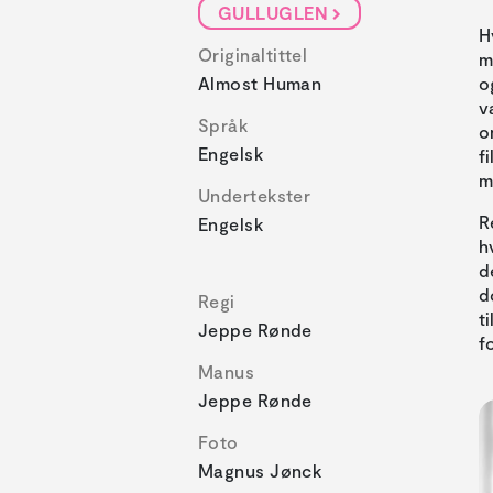
GULLUGLEN
H
Originaltittel
m
Almost Human
o
v
Språk
o
Engelsk
f
m
Undertekster
R
Engelsk
h
d
d
Regi
t
Jeppe Rønde
f
Manus
Jeppe Rønde
Foto
Magnus Jønck