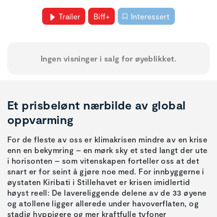
Trailer
Biff+
Interessert
Ingen visninger i salg for øyeblikket.
Et prisbelønt nærbilde av global
oppvarming
For de fleste av oss er klimakrisen mindre av en krise
enn en bekymring – en mørk sky et sted langt der ute
i horisonten – som vitenskapen forteller oss at det
snart er for seint å gjøre noe med. For innbyggerne i
øystaten Kiribati i Stillehavet er krisen imidlertid
høyst reell: De lavereliggende delene av de 33 øyene
og atollene ligger allerede under havoverflaten, og
stadig hyppigere og mer kraftfulle tyfoner