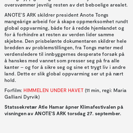
oversvømmer jevnlig resten av det beboelige arealet.
ANOTE’S ARK skildrer president Anote Tongs
mangeårige arbeid for å skape oppmerksomhet rundt
global oppvarming, både for å redde hjemlandet og
for å forhindre at resten av verden lider samme
skjebne. Den prisbelønte dokumentaren skildrer hele
bredden av problemstillingen, fra Tongs møter med
verdensledere til innbyggernes desperate forsøk på
å hanskes med vannet som presser seg på fra alle
kanter – og for å sikre seg og sine et trygt liv i andre
land. Dette er slik global oppvarming ser ut på nært
hold.
Forfilm:
HIMMELEN UNDER HAVET
(11 min, regi: Maria
Galliani Dyrvik)
Statssekretær Atle Hamar åpner Klimafestivalen på
visningen av ANOTE'S ARK torsdag 27. september.