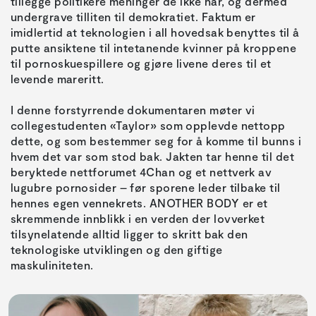
tillegge politikere meninger de ikke har, og dermed
undergrave tilliten til demokratiet. Faktum er
imidlertid at teknologien i all hovedsak benyttes til å
putte ansiktene til intetanende kvinner på kroppene
til pornoskuespillere og gjøre livene deres til et
levende mareritt.
I denne forstyrrende dokumentaren møter vi
collegestudenten «Taylor» som opplevde nettopp
dette, og som bestemmer seg for å komme til bunns i
hvem det var som stod bak. Jakten tar henne til det
beryktede nettforumet 4Chan og et nettverk av
lugubre pornosider – før sporene leder tilbake til
hennes egen vennekrets. ANOTHER BODY er et
skremmende innblikk i en verden der lovverket
tilsynelatende alltid ligger to skritt bak den
teknologiske utviklingen og den giftige
maskuliniteten.