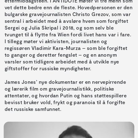
ettermiddagsteen. I ANTIDOTE møter vi tre menn som
vet dette bedre enn de fleste. Hovedpersonen er den
bulgarske gravejournalisten Christo Grezov, som var
sentral i arbeidet med å avsløre hvem som forgiftet
Sergei og Julia Skripal i 2018, og som selv ble
tvunget til å flytte fra Wien fordi livet hans var i fare.
I tillegg møter vi aktivisten, journalisten og
regissøren Vladimir Kara-Murza – som ble forgiftet
to ganger og deretter fengslet – og en anonym
varsler som tidligere arbeidet med å utvikle nye
giftstoffer for russiske myndigheter.
James Jones’ nye dokumentar er en nervepirrende
og lærerik film om gravejournalistikk, politiske
attentater, og hvordan Putin og hans støttespillere
bevisst bruker vold, frykt og paranoia til å forgifte
det russiske samfunnet.