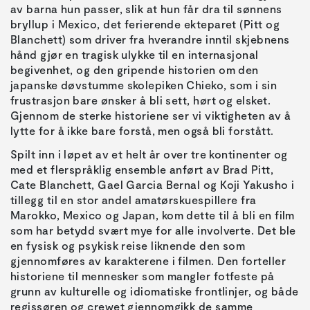
av barna hun passer, slik at hun får dra til sønnens
bryllup i Mexico, det ferierende ekteparet (Pitt og
Blanchett) som driver fra hverandre inntil skjebnens
hånd gjør en tragisk ulykke til en internasjonal
begivenhet, og den gripende historien om den
japanske døvstumme skolepiken Chieko, som i sin
frustrasjon bare ønsker å bli sett, hørt og elsket.
Gjennom de sterke historiene ser vi viktigheten av å
lytte for å ikke bare forstå, men også bli forstått.
Spilt inn i løpet av et helt år over tre kontinenter og
med et flerspråklig ensemble anført av Brad Pitt,
Cate Blanchett, Gael Garcia Bernal og Koji Yakusho i
tillegg til en stor andel amatørskuespillere fra
Marokko, Mexico og Japan, kom dette til å bli en film
som har betydd svært mye for alle involverte. Det ble
en fysisk og psykisk reise liknende den som
gjennomføres av karakterene i filmen. Den forteller
historiene til mennesker som mangler fotfeste på
grunn av kulturelle og idiomatiske frontlinjer, og både
regissøren og crewet gjennomgikk de samme