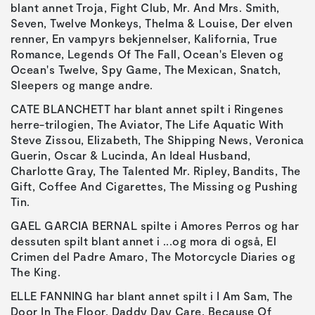
blant annet Troja, Fight Club, Mr. And Mrs. Smith,
Seven, Twelve Monkeys, Thelma & Louise, Der elven
renner, En vampyrs bekjennelser, Kalifornia, True
Romance, Legends Of The Fall, Ocean's Eleven og
Ocean's Twelve, Spy Game, The Mexican, Snatch,
Sleepers og mange andre.
CATE BLANCHETT har blant annet spilt i Ringenes
herre-trilogien, The Aviator, The Life Aquatic With
Steve Zissou, Elizabeth, The Shipping News, Veronica
Guerin, Oscar & Lucinda, An Ideal Husband,
Charlotte Gray, The Talented Mr. Ripley, Bandits, The
Gift, Coffee And Cigarettes, The Missing og Pushing
Tin.
GAEL GARCIA BERNAL spilte i Amores Perros og har
dessuten spilt blant annet i ...og mora di også, El
Crimen del Padre Amaro, The Motorcycle Diaries og
The King.
ELLE FANNING har blant annet spilt i I Am Sam, The
Door In The Floor, Daddy Day Care, Because Of