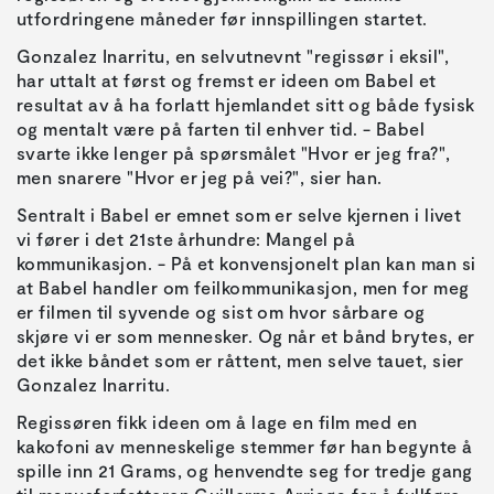
utfordringene måneder før innspillingen startet.
Gonzalez Inarritu, en selvutnevnt "regissør i eksil",
har uttalt at først og fremst er ideen om Babel et
resultat av å ha forlatt hjemlandet sitt og både fysisk
og mentalt være på farten til enhver tid. - Babel
svarte ikke lenger på spørsmålet "Hvor er jeg fra?",
men snarere "Hvor er jeg på vei?", sier han.
Sentralt i Babel er emnet som er selve kjernen i livet
vi fører i det 21ste århundre: Mangel på
kommunikasjon. - På et konvensjonelt plan kan man si
at Babel handler om feilkommunikasjon, men for meg
er filmen til syvende og sist om hvor sårbare og
skjøre vi er som mennesker. Og når et bånd brytes, er
det ikke båndet som er råttent, men selve tauet, sier
Gonzalez Inarritu.
Regissøren fikk ideen om å lage en film med en
kakofoni av menneskelige stemmer før han begynte å
spille inn 21 Grams, og henvendte seg for tredje gang