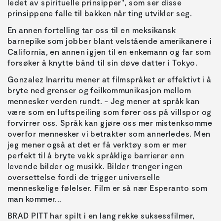
ledet av spirituelle prinsipper", som ser disse
prinsippene falle til bakken når ting utvikler seg.
En annen fortelling tar oss til en meksikansk
barnepike som jobber blant velstående amerikanere i
California, en annen igjen til en enkemann og far som
forsøker å knytte bånd til sin døve datter i Tokyo.
Gonzalez Inarritu mener at filmspråket er effektivt i å
bryte ned grenser og feilkommunikasjon mellom
mennesker verden rundt. - Jeg mener at språk kan
være som en luftspeiling som fører oss på villspor og
forvirrer oss. Språk kan gjøre oss mer mistenksomme
overfor mennesker vi betrakter som annerledes. Men
jeg mener også at det er få verktøy som er mer
perfekt til å bryte vekk språklige barrierer enn
levende bilder og musikk. Bilder trenger ingen
oversettelse fordi de trigger universelle
menneskelige følelser. Film er så nær Esperanto som
man kommer...
BRAD PITT har spilt i en lang rekke suksessfilmer,