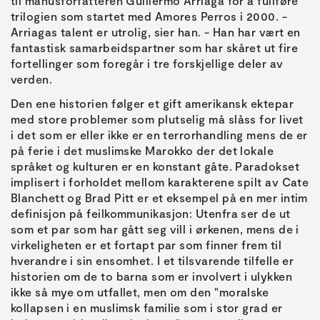
til manusforfatteren Guillermo Arriaga for å fullføre
trilogien som startet med Amores Perros i 2000. -
Arriagas talent er utrolig, sier han. - Han har vært en
fantastisk samarbeidspartner som har skåret ut fire
fortellinger som foregår i tre forskjellige deler av
verden.
Den ene historien følger et gift amerikansk ektepar
med store problemer som plutselig må slåss for livet
i det som er eller ikke er en terrorhandling mens de er
på ferie i det muslimske Marokko der det lokale
språket og kulturen er en konstant gåte. Paradokset
implisert i forholdet mellom karakterene spilt av Cate
Blanchett og Brad Pitt er et eksempel på en mer intim
definisjon på feilkommunikasjon: Utenfra ser de ut
som et par som har gått seg vill i ørkenen, mens de i
virkeligheten er et fortapt par som finner frem til
hverandre i sin ensomhet. I et tilsvarende tilfelle er
historien om de to barna som er involvert i ulykken
ikke så mye om utfallet, men om den "moralske
kollapsen i en muslimsk familie som i stor grad er