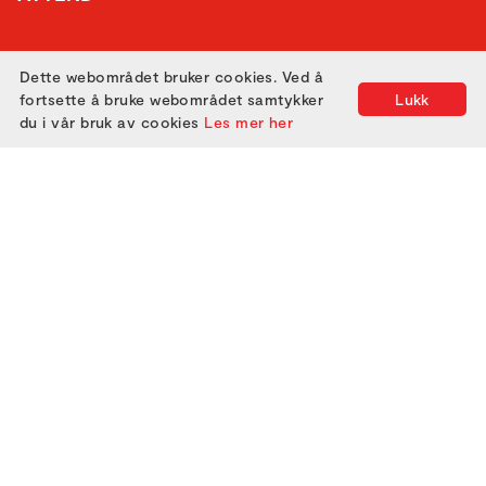
GET IN TOUCH
Dette webområdet bruker cookies. Ved å
fortsette å bruke webområdet samtykker
Lukk
du i vår bruk av cookies
Les mer her
Utviklet med
av
Filmgrail!