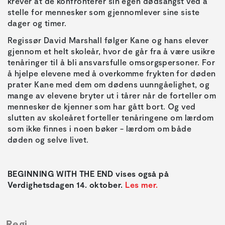
krever at de konfronterer sin egen dødsangst ved å
stelle for mennesker som gjennomlever sine siste
dager og timer.
Regissør David Marshall følger Kane og hans elever
gjennom et helt skoleår, hvor de går fra å være usikre
tenåringer til å bli ansvarsfulle omsorgspersoner. For
å hjelpe elevene med å overkomme frykten for døden
prater Kane med dem om dødens uunngåelighet, og
mange av elevene bryter ut i tårer når de forteller om
mennesker de kjenner som har gått bort. Og ved
slutten av skoleåret forteller tenåringene om lærdom
som ikke finnes i noen bøker - lærdom om både
døden og selve livet.
BEGINNING WITH THE END vises også på
Verdighetsdagen 14. oktober.
Les mer.
Regi