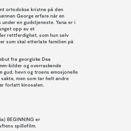
ant ortodokse kristne på den
sønnen George erfare når en
 under en gudstjeneste. Yana er i
fanget opp av et
ler rettferdighet, som hun selv
ser som skal etterlate familien på
ebut fra georgiske Dea
5mm-bilder og overraskende
om gud, hevn og troens emosjonelle
 sakte, men som tar helt andre
r forlatt kinosalen.
gia) BEGINNING er
ftens spillefilm.