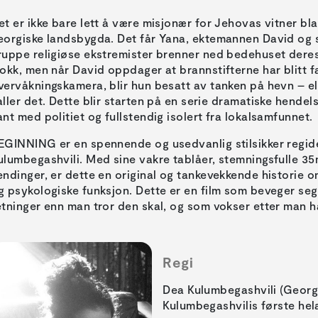
et er ikke bare lett å være misjonær for Jehovas vitner bl
eorgiske landsbygda. Det får Yana, ektemannen David og 
ruppe religiøse ekstremister brenner ned bedehuset deres
jokk, men når David oppdager at brannstifterne har blitt 
vervåkningskamera, blir hun besatt av tanken på hevn – el
aller det. Dette blir starten på en serie dramatiske hendel
ant med politiet og fullstendig isolert fra lokalsamfunnet.
EGINNING er en spennende og usedvanlig stilsikker regid
ulumbegashvili. Med sine vakre tablåer, stemningsfulle 3
endinger, er dette en original og tankevekkende historie 
g psykologiske funksjon. Dette er en film som beveger seg
etninger enn man tror den skal, og som vokser etter man ha
Regi
Dea Kulumbegashvili (Geor
Kulumbegashvilis første hela