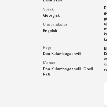
D
Språk
g
Georgisk
g
s
Undertekster
o
Engelsk
k
k
Regi
B
Dea Kulumbegashvili
K
v
Manus
o
Dea Kulumbegashvili, Oneli
r
Rati