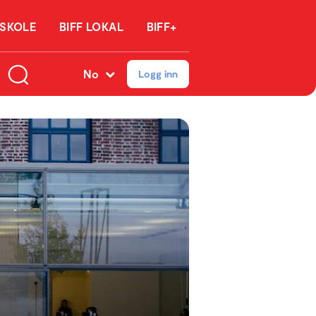
 SKOLE
BIFF LOKAL
BIFF+
No
Logg inn