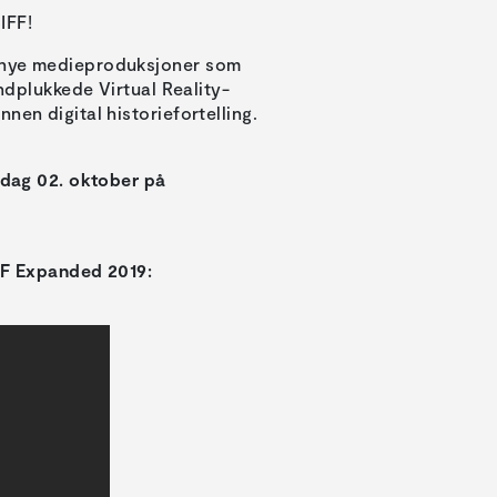
IFF!
n nye medieproduksjoner som
åndplukkede Virtual Reality-
nen digital historiefortelling.
nsdag 02. oktober på
IFF Expanded 2019: