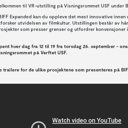
elkommen til VR-utstilling på Visningsrommet USF under B
 BIFF Expanded kan du oppleve det mest innovative inne
tforsker utvidelsen av filmkultur. Utstillingen består av h
rosjekter som presser grenser og utfordrer konvensjoner in
pent hver dag fra 12 til 19 fra torsdag 26. september - o
isningsrommet på Verftet USF.
e trailere for de ulike prosjektene som presenteres på B