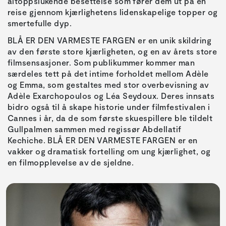
altoppslukende besettelse som fører dem ut på en
reise gjennom kjærlighetens lidenskapelige topper og
smertefulle dyp.
BLÅ ER DEN VARMESTE FARGEN er en unik skildring
av den første store kjærligheten, og en av årets store
filmsensasjoner. Som publikummer kommer man
særdeles tett på det intime forholdet mellom Adèle
og Emma, som gestaltes med stor overbevisning av
Adèle Exarchopoulos og Léa Seydoux. Deres innsats
bidro også til å skape historie under filmfestivalen i
Cannes i år, da de som første skuespillere ble tildelt
Gullpalmen sammen med regissør Abdellatif
Kechiche. BLÅ ER DEN VARMESTE FARGEN er en
vakker og dramatisk fortelling om ung kjærlighet, og
en filmopplevelse av de sjeldne.