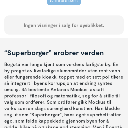
Interessert
Ingen visninger i salg for øyeblikket.
“Superborger” erobrer verden
Bogotá var lenge kjent som verdens farligste by. En
by preget av livsfarlige slumområder uten rent vann
eller fungerende kloakk, toppet med et sett politikere
så integrert i byens korrupsjon at endring syntes
umulig. Så bestemte Antanas Mockus, avsatt
professor i filosofi og matematikk, seg for å stille til
valg som ordfører. Som ordfører gikk Mockus til
verks som en slags sprenglærd kunstner. Han kledde
seg ut som ”Superborger”, hans eget superhelt-alter
ego, som feide kappekledd gjennom byen for å
rydde, hilse på og skape god stemning. Men i Bogotá