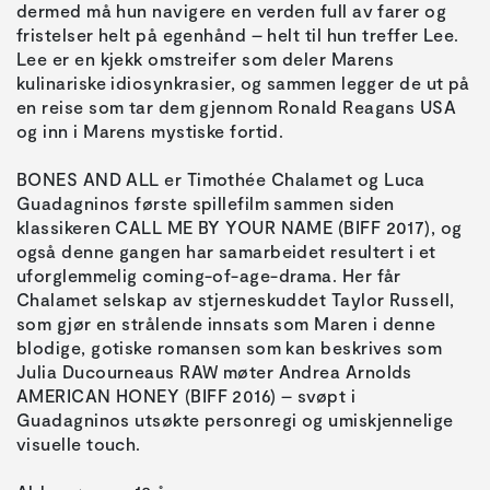
dermed må hun navigere en verden full av farer og
fristelser helt på egenhånd – helt til hun treffer Lee.
Lee er en kjekk omstreifer som deler Marens
kulinariske idiosynkrasier, og sammen legger de ut på
en reise som tar dem gjennom Ronald Reagans USA
og inn i Marens mystiske fortid.
BONES AND ALL er Timothée Chalamet og Luca
Guadagninos første spillefilm sammen siden
klassikeren CALL ME BY YOUR NAME (BIFF 2017), og
også denne gangen har samarbeidet resultert i et
uforglemmelig coming-of-age-drama. Her får
Chalamet selskap av stjerneskuddet Taylor Russell,
som gjør en strålende innsats som Maren i denne
blodige, gotiske romansen som kan beskrives som
Julia Ducourneaus RAW møter Andrea Arnolds
AMERICAN HONEY (BIFF 2016) – svøpt i
Guadagninos utsøkte personregi og umiskjennelige
visuelle touch.