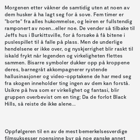
Morgenen etter våkner de samtidig uten at noen av
dem husker å ha lagt seg for å sove. Fem timer er
"borte" fra alles hukommelse, og leiren er fullstendig
ramponert av noen...eller noe. De vender så tilbake til
Jeffs hus i Burkittsville, for å forsøke å få bitene i
puslespillet til å falle på plass. Men de underlige
hendelsene er ikke over, og nyskjerrighet blir raskt til
iskald frykt når legenden og virkeligheten flettes
sammen. Bisarre symboler dukker opp på kroppene
deres, barnegråt akkompagnerer rystende
hallusinasjoner og video-opptakene de har med seg
fra skogen inneholder ting ingen av dem kan forstå.
Usikre på hva som er virkelighet og fantasi, blir
gruppen overbevist om en ting; Da de forlot Black
Oppfølgeren til en av de mest bemerkelsesverdige
filmsuksesser noensinne byr på noe ganske annet