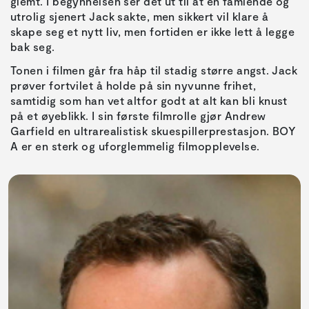
glemt. I begynnelsen ser det ut til at en famlende og
utrolig sjenert Jack sakte, men sikkert vil klare å
skape seg et nytt liv, men fortiden er ikke lett å legge
bak seg.
Tonen i filmen går fra håp til stadig større angst. Jack
prøver fortvilet å holde på sin nyvunne frihet,
samtidig som han vet altfor godt at alt kan bli knust
på et øyeblikk. I sin første filmrolle gjør Andrew
Garfield en ultrarealistisk skuespillerprestasjon. BOY
A er en sterk og uforglemmelig filmopplevelse.