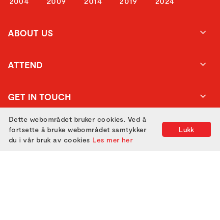
2004
2009
2014
2019
2024
ABOUT US
ATTEND
GET IN TOUCH
Dette webområdet bruker cookies. Ved å
fortsette å bruke webområdet samtykker
Lukk
du i vår bruk av cookies
Les mer her