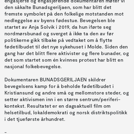
engasjerte og engasjerende dokumentaren møter vi
den såkalte Bunadsgeriljaen, som har blitt det
fremste symbolet på den folkelige motstanden mot
nedleggelse av byens fødestue. Bevegelsen ble
startet av Anja Solvik i 2019, da hun iførte seg
nordmørsbunad og sverget å ikke ta den av før
politikerne gikk tilbake på vedtaket om å flytte
fødetilbudet til det nye sykehuset i Molde. Siden den
gang har det blitt flere aktivister og flere bunader, og
det som startet som én kvinnes protest har blitt en
nasjonal folkebevegelse.
Dokumentaren BUNADSGERILJAEN skildrer
bevegelsens kamp for å beholde fødetilbudet i
Kristiansund og andre små og mellomstore steder, og
setter aktivismen inn i en større sentrum/periferi-
kontekst. Resultatet er en dagsaktuell film om
helsetilbud, lokaldemokrati og norsk distriktspolitikk
i det tjueførste århundret.