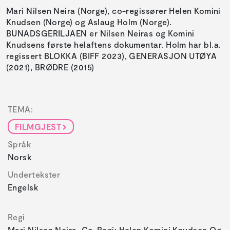
Mari Nilsen Neira (Norge), co-regissører Helen Komini
Knudsen (Norge) og Aslaug Holm (Norge).
BUNADSGERILJAEN er Nilsen Neiras og Komini
Knudsens første helaftens dokumentar. Holm har bl.a.
regissert BLOKKA (BIFF 2023), GENERASJON UTØYA
(2021), BRØDRE (2015)
TEMA:
FILMGJEST
Språk
Norsk
Undertekster
Engelsk
Regi
Mari Nilsen Neira, Co-Regi: Helen Komini Knudsen Og