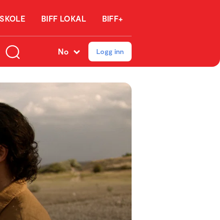
 SKOLE
BIFF LOKAL
BIFF+
No
Logg inn