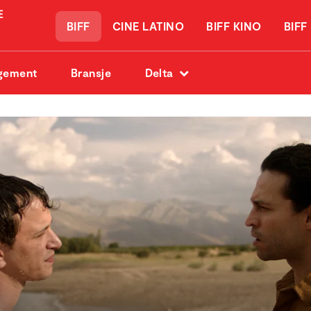
BIFF
CINE LATINO
BIFF KINO
BIFF
gement
Bransje
Delta