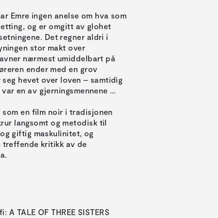
, har Emre ingen anelse om hva som
etting, og er omgitt av glohet
tningene. Det regner aldri i
syningen stor makt over
 havner nærmest umiddelbart på
føreren ender med en grov
r seg hevet over loven – samtidig
v var en av gjerningsmennene …
m en film noir i tradisjonen
ur langsomt og metodisk til
og giftig maskulinitet, og
 treffende kritikk av de
a.
afi: A TALE OF THREE SISTERS