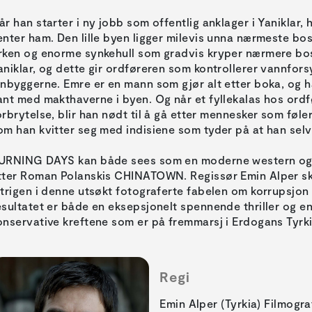
år han starter i ny jobb som offentlig anklager i Yaniklar
enter ham. Den lille byen ligger milevis unna nærmeste bos
rken og enorme synkehull som gradvis kryper nærmere bose
aniklar, og dette gir ordføreren som kontrollerer vannfor
nnbyggerne. Emre er en mann som gjør alt etter boka, og
ant med makthaverne i byen. Og når et fyllekalas hos ord
orbrytelse, blir han nødt til å gå etter mennesker som føle
om han kvitter seg med indisiene som tyder på at han sel
URNING DAYS kan både sees som en moderne western og so
tter Roman Polanskis CHINATOWN. Regissør Emin Alper skr
ntrigen i denne utsøkt fotograferte fabelen om korrupsjon 
esultatet er både en eksepsjonelt spennende thriller og en
onservative kreftene som er på fremmarsj i Erdogans Tyrki
Regi
Emin Alper (Tyrkia) Filmogr