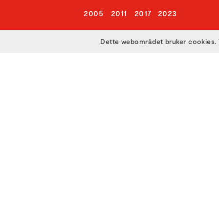
2005
2011
2017
2023
Dette webområdet bruker cookies. 
Utviklet med
av
Filmgrail!