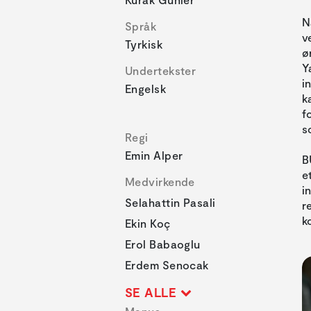
N
Språk
v
Tyrkisk
ø
Y
Undertekster
i
Engelsk
k
f
s
Regi
Emin Alper
B
e
Medvirkende
i
Selahattin Pasali
r
k
Ekin Koç
Erol Babaoglu
Erdem Senocak
SE ALLE