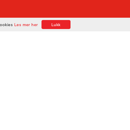
cookies
Les mer her
Lukk