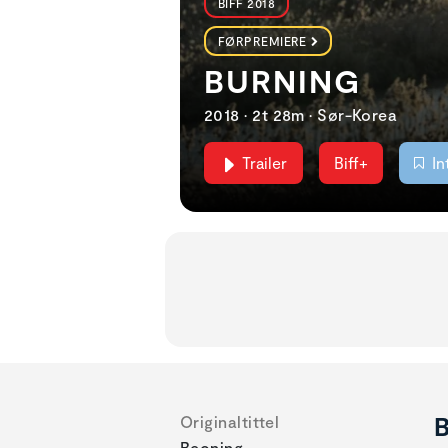
BIFF 2018
FØRPREMIERE
BURNING
2018 • 2t 28m • Sør-Korea
Trailer
Biff+
In
B
Originaltittel
Beoning