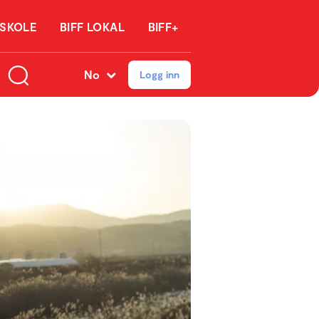
 SKOLE
BIFF LOKAL
BIFF+
No
Logg inn