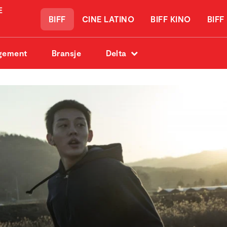
BIFF
CINE LATINO
BIFF KINO
BIFF
gement
Bransje
Delta