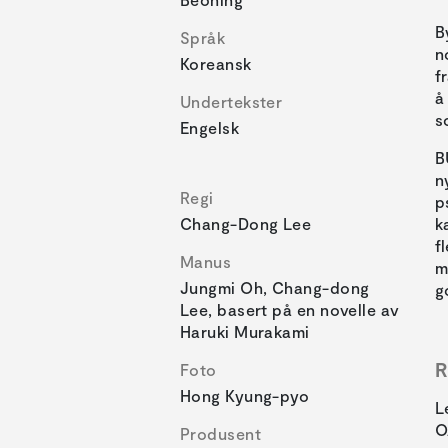
B
Språk
n
Koreansk
f
å
Undertekster
s
Engelsk
B
n
Regi
p
Chang-Dong Lee
k
f
Manus
m
Jungmi Oh, Chang-dong
g
Lee, basert på en novelle av
Haruki Murakami
R
Foto
Hong Kyung-pyo
L
O
Produsent