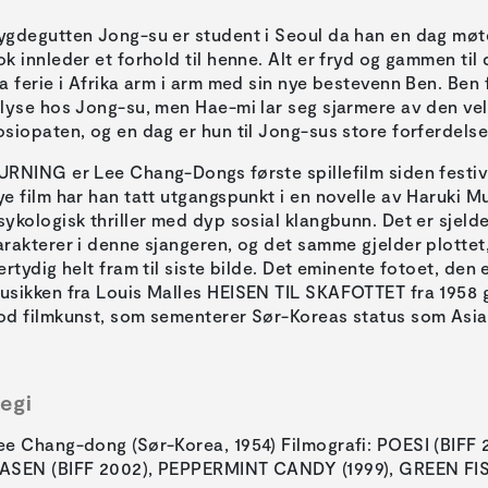
ygdegutten Jong-su er student i Seoul da han en dag møt
ok innleder et forhold til henne. Alt er fryd og gammen ti
ra ferie i Afrika arm i arm med sin nye bestevenn Ben. Ben
 lyse hos Jong-su, men Hae-mi lar seg sjarmere av den v
osiopaten, og en dag er hun til Jong-sus store forferdels
URNING er Lee Chang-Dongs første spillefilm siden festiva
ye film har han tatt utgangspunkt i en novelle av Haruki 
sykologisk thriller med dyp sosial klangbunn. Det er sjel
arakterer i denne sjangeren, og det samme gjelder plottet
lertydig helt fram til siste bilde. Det eminente fotoet, de
usikken fra Louis Malles HEISEN TIL SKAFOTTET fra 1958 gj
od filmkunst, som sementerer Sør-Koreas status som Asias
egi
ee Chang-dong (Sør-Korea, 1954) Filmografi: POESI (BIFF
ASEN (BIFF 2002), PEPPERMINT CANDY (1999), GREEN FIS