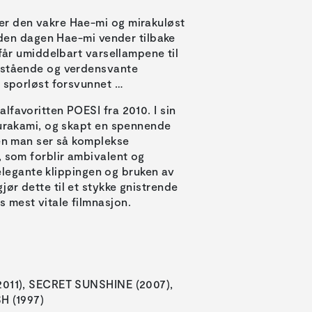
er den vakre Hae-mi og mirakuløst
l den dagen Hae-mi vender tilbake
 får umiddelbart varsellampene til
elstående og verdensvante
e sporløst forsvunnet …
lfavoritten POESI fra 2010. I sin
Murakami, og skapt en spennende
den man ser så komplekse
, som forblir ambivalent og
n elegante klippingen og bruken av
ør dette til et stykke gnistrende
 mest vitale filmnasjon.
 2011), SECRET SUNSHINE (2007),
H (1997)