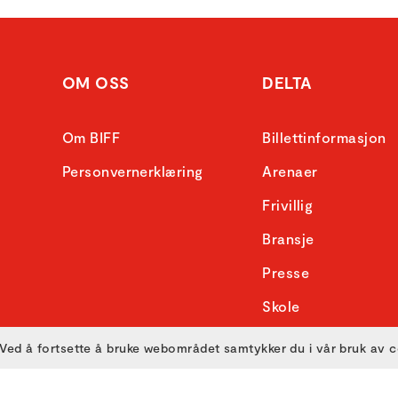
OM OSS
DELTA
Om BIFF
Billettinformasjon
Personvernerklæring
Arenaer
Frivillig
Bransje
Presse
Skole
Ved å fortsette å bruke webområdet samtykker du i vår bruk av 