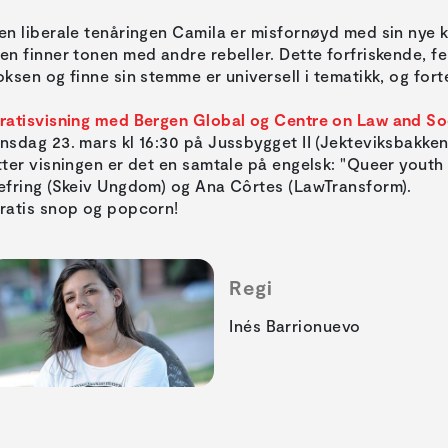
en liberale tenåringen Camila er misfornøyd med sin nye k
en finner tonen med andre rebeller. Dette forfriskende, f
oksen og finne sin stemme er universell i tematikk, og fort
ratisvisning med Bergen Global og Centre on Law and Soc
nsdag 23. mars kl 16:30 på Jussbygget II (Jekteviksbakken
tter visningen er det en samtale på engelsk: "Queer youth 
efring (Skeiv Ungdom) og Ana Côrtes (LawTransform).
ratis snop og popcorn!
Regi
Inés Barrionuevo