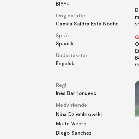
BIFF+
D
Originaltittel
m
Camila Saldrá Esta Noche
v
Språk
G
Spansk
O
E
Undertekster
B
Engelsk
G
Regi
Inés Barrionuevo
Medvirkende
Nina Dziembrowski
Maite Valero
Diego Sanchez