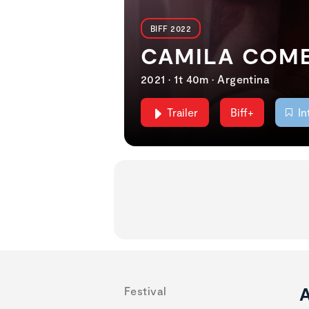
BIFF 2022
CAMILA COME
2021 • 1t 40m • Argentina
Trailer
Biff+
In
A
Festival