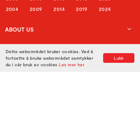
2004
2009
2014
2019
2024
ABOUT US
ATTEND
Dette webområdet bruker cookies. Ved å
fortsette å bruke webområdet samtykker
Lukk
du i vår bruk av cookies
Les mer her
GET IN TOUCH