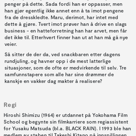
penger på dette. Sada fordi han er oppasser, men
han gjør egentlig ikke annet enn å ta imot pengene
fra de dresskledte. Maru, derimot, har intet med
dette å gjøre. Tvert imot prøver han å drive en slags
business - en hatteforretning han har arvet, men får
det ikke til. Etterhvert finner han ut at han må gå nye
veier.
Så sitter de der da, ved snackbaren etter dagens
rundjuling, og havner opp i de mest latterlige
situasjoner, som de ofte er medvirkende til selv. Tre
samfunnstapere som alle har sine drømmer de
kanskje en vakker dag makter å realisere?
Regi
Hiroshi Shimizu (1964) er utdannet på Yokohama Film
School og begynte sin filmkarriere som regiassistent
for Yusaku Matsuda (bl.a. BLACK RAIN). I 1993 ble han
medlem av staben til Takeshi Kitano på innspillingen