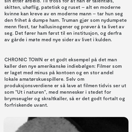
sin etter arbeid. Til tross for at han er talentløs,
skitten, uhøflig, patetisk og ruset – alt en moderne
kvinne kan kreve av en moderne mann – tar hun seg
den frihet å dumpe ham. Truman gjør som nydumpete
menn flest, tar hallusinogener og prøver å ta livet av
seg. Det fører ham først til en institusjon, og derfra
av gårde i møte med nye sider av livet i kulden.
CHRONIC TOWN er et godt eksempel på det man
kaller den nye amerikanske indiebølgen: Filmer som
er laget med minus på kontoen og en stor andel
lokale amatørskuespillere. Selv om
produksjonsverdiene er så lave at filmen tidvis ser ut
som "Ut i naturen", med mennesker i stedet for
brymseugler og skraltkaller, så er det godt fortalt og
forfriskende uvant.