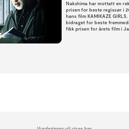
Nakshima har mottatt en rekk
prisen for beste regissør i
hans film KAMIKAZE GIRLS.
bidraget for beste fremmedsp
fikk prisen for årets film i J
Vurderinger vil vises her