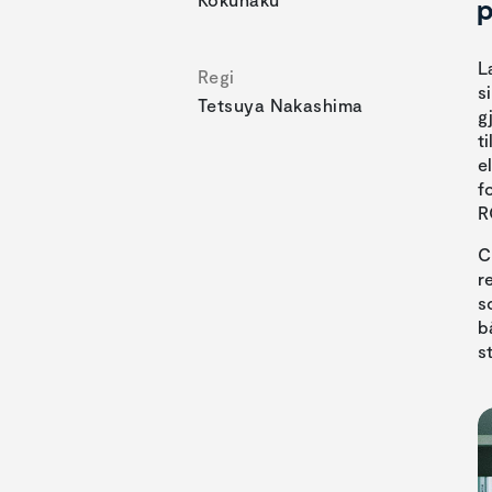
p
L
Regi
s
Tetsuya Nakashima
g
t
e
f
R
C
r
s
b
s