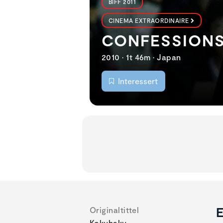
BIFF 2011
CINEMA EXTRAORDINAIRE
CONFESSION
2010 • 1t 46m • Japan
Interessert
E
Originaltittel
Kokuhaku