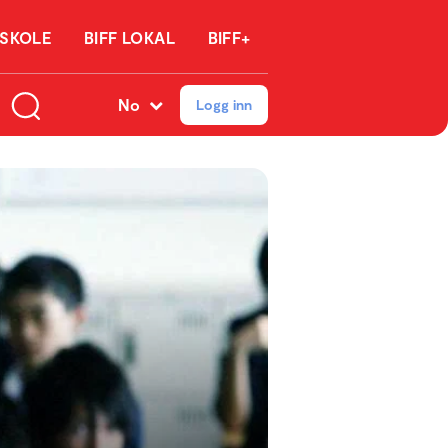
 SKOLE
BIFF LOKAL
BIFF+
No
Logg inn