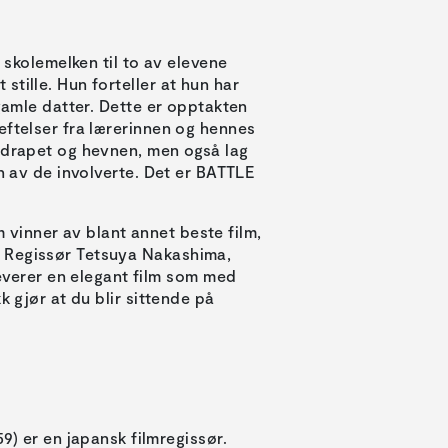
i skolemelken til to av elevene
tille. Hun forteller at hun har
 gamle datter. Dette er opptakten
eftelser fra lærerinnen og hennes
r drapet og hevnen, men også lag
én av de involverte. Det er BATTLE
vinner av blant annet beste film,
. Regissør Tetsuya Nakashima,
erer en elegant film som med
k gjør at du blir sittende på
9) er en japansk filmregissør.