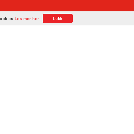
cookies
Les mer her
Lukk