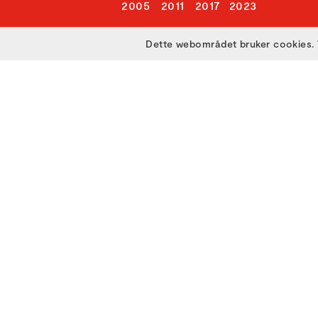
2005
2011
2017
2023
Dette webområdet bruker cookies. 
Utviklet med
av
Filmgrail!