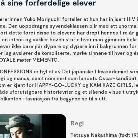
å sine forferdelige elever
ærerinnen Yuko Moriguchi forteller at hun har injisert HIV 
ine. Den uoppdragne syvendeklassen blir med ett unormalt s
jort dette fordi disse to elevene har drept hennes fire år
il en intens og vakker hevnhistorie hvor man gjennom bekr
lever ikke bare går dypere og dypere inn i bakgrunnen fo
or lag avslører de kompliserte, mørke sinnene til hver og 
OYALE møter MEMENTO.
ONFESSIONS er hyllet av Det japanske filmakademiet som 
egi og manus, samt nominert som landets Oscar-kandidat
om er kjent for HAPPY-GO-LUCKY og KAMIKAZE GIRLS, lev
åde uforutsigbare historievrier og et slående visuelt utryk
tolkanten i fasinasjon fra begynnelse til slutt.
Regi
Tetsuya Nakashima (født 195