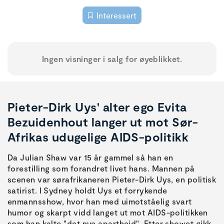
Interessert
Ingen visninger i salg for øyeblikket.
Pieter-Dirk Uys' alter ego Evita
Bezuidenhout langer ut mot Sør-
Afrikas udugelige AIDS-politikk
Da Julian Shaw var 15 år gammel så han en
forestilling som forandret livet hans. Mannen på
scenen var sørafrikaneren Pieter-Dirk Uys, en politisk
satirist. I Sydney holdt Uys et forrykende
enmannsshow, hvor han med uimotståelig svart
humor og skarpt vidd langet ut mot AIDS-politikken
som han kalte "det nye apartheid". Etter showet gikk