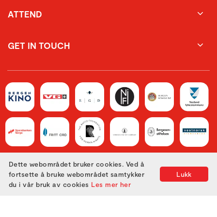
ATTEND
GET IN TOUCH
Dette webområdet bruker cookies. Ved å
fortsette å bruke webområdet samtykker
Lukk
du i vår bruk av cookies
Les mer her
Utviklet med
av
Filmgrail!