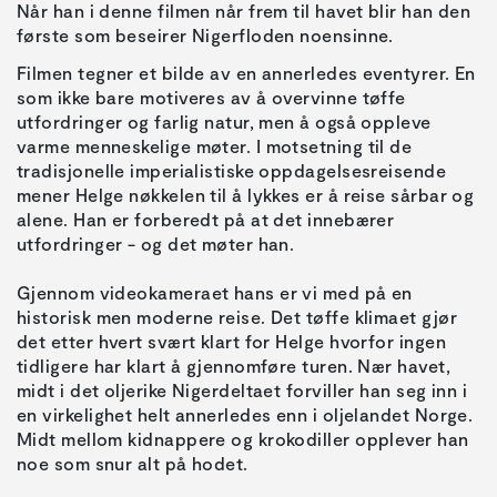
Når han i denne filmen når frem til havet blir han den
første som beseirer Nigerfloden noensinne.
Filmen tegner et bilde av en annerledes eventyrer. En
som ikke bare motiveres av å overvinne tøffe
utfordringer og farlig natur, men å også oppleve
varme menneskelige møter. I motsetning til de
tradisjonelle imperialistiske oppdagelsesreisende
mener Helge nøkkelen til å lykkes er å reise sårbar og
alene. Han er forberedt på at det innebærer
utfordringer - og det møter han.
Gjennom videokameraet hans er vi med på en
historisk men moderne reise. Det tøffe klimaet gjør
det etter hvert svært klart for Helge hvorfor ingen
tidligere har klart å gjennomføre turen. Nær havet,
midt i det oljerike Nigerdeltaet forviller han seg inn i
en virkelighet helt annerledes enn i oljelandet Norge.
Midt mellom kidnappere og krokodiller opplever han
noe som snur alt på hodet.