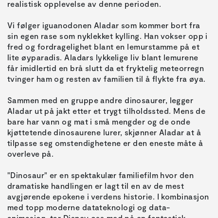
Vi følger iguanodonen Aladar som kommer bort fra
sin egen rase som nyklekket kylling. Han vokser opp i
fred og fordragelighet blant en lemurstamme på et
lite øyparadis. Aladars lykkelige liv blant lemurene
får imidlertid en brå slutt da et fryktelig meteorregn
Sammen med en gruppe andre dinosaurer, legger
Aladar ut på jakt etter et trygt tilholdssted. Mens de
bare har vann og mat i små mengder og de onde
kjøttetende dinosaurene lurer, skjønner Aladar at å
tilpasse seg omstendighetene er den eneste måte å
"Dinosaur" er en spektakulær familiefilm hvor den
dramatiske handlingen er lagt til en av de mest
avgjørende epokene i verdens historie. I kombinasjon
med topp moderne datateknologi og data-
animasjon, tar Disney oss med på en fantastisk