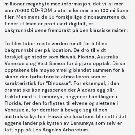
millioner megabyte med informasjon, det vil si mer
enn 70000 CD-ROM plater eller mer enn 100 millioner
filer. Men mens de 30 forskjellige dinosaurartene du
finner i filmen er produsert digitalt, er
To filmstaber reiste verden rundt for å filme
bakgrunnsbilder på location. De dro til vidt
forskjellige steder som Hawaii, Florida, Australia,
Venezuela og Vest Samoa for å gjøre opptak. Disse
opptakene ble møysommelig blandet sammen for å
skape den førhistoriske atmosfæren som er
karakteristisk for "Dinosaur". For eksempel, i den
dramatiske åpningsscenen der Aladars egg blir
fraktet med til Lemurøya, begynner handlingen i
Florida, før den forflyttes til elvene og slettene i
Venezuela, for deretter å bevege seg til den
australske kysten. Hawaiiske locations blir sett i det
eggene lander på kysten av Lemurøya som selv er
tatt opp på Los Angeles Arboretum.