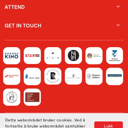
ATTEND
GET IN TOUCH
Dette webområdet bruker cookies. Ved å
Utviklet med
av
Filmgrail!
fortsette å bruke webområdet samtykker
Lukk