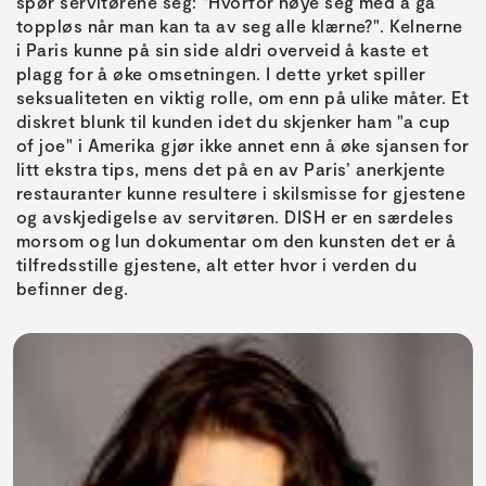
spør servitørene seg: "Hvorfor nøye seg med å gå
toppløs når man kan ta av seg alle klærne?". Kelnerne
i Paris kunne på sin side aldri overveid å kaste et
plagg for å øke omsetningen. I dette yrket spiller
seksualiteten en viktig rolle, om enn på ulike måter. Et
diskret blunk til kunden idet du skjenker ham "a cup
of joe" i Amerika gjør ikke annet enn å øke sjansen for
litt ekstra tips, mens det på en av Paris’ anerkjente
restauranter kunne resultere i skilsmisse for gjestene
og avskjedigelse av servitøren. DISH er en særdeles
morsom og lun dokumentar om den kunsten det er å
tilfredsstille gjestene, alt etter hvor i verden du
befinner deg.