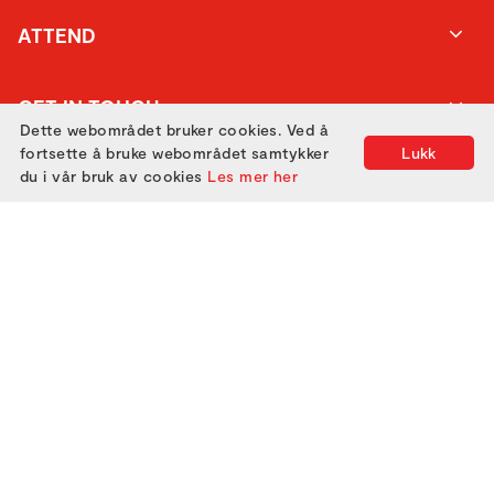
ATTEND
GET IN TOUCH
Dette webområdet bruker cookies. Ved å
fortsette å bruke webområdet samtykker
Lukk
du i vår bruk av cookies
Les mer her
Utviklet med
av
Filmgrail!