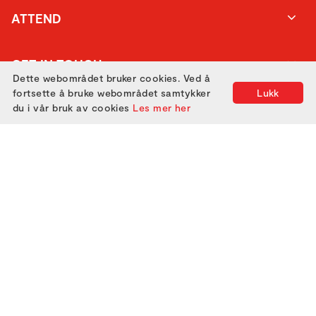
ATTEND
GET IN TOUCH
Dette webområdet bruker cookies. Ved å
fortsette å bruke webområdet samtykker
Lukk
du i vår bruk av cookies
Les mer her
Utviklet med
av
Filmgrail!