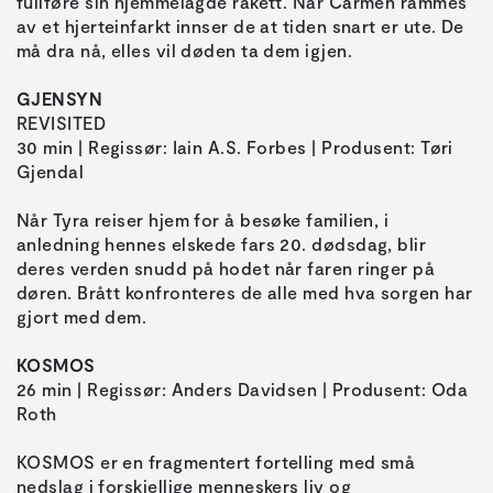
fullføre sin hjemmelagde rakett. Når Carmen rammes
av et hjerteinfarkt innser de at tiden snart er ute. De
må dra nå, elles vil døden ta dem igjen.
GJENSYN
REVISITED
30 min | Regissør: Iain A.S. Forbes | Produsent: Tøri
Gjendal
Når Tyra reiser hjem for å besøke familien, i
anledning hennes elskede fars 20. dødsdag, blir
deres verden snudd på hodet når faren ringer på
døren. Brått konfronteres de alle med hva sorgen har
gjort med dem.
KOSMOS
26 min | Regissør: Anders Davidsen | Produsent: Oda
Roth
KOSMOS er en fragmentert fortelling med små
nedslag i forskjellige menneskers liv og