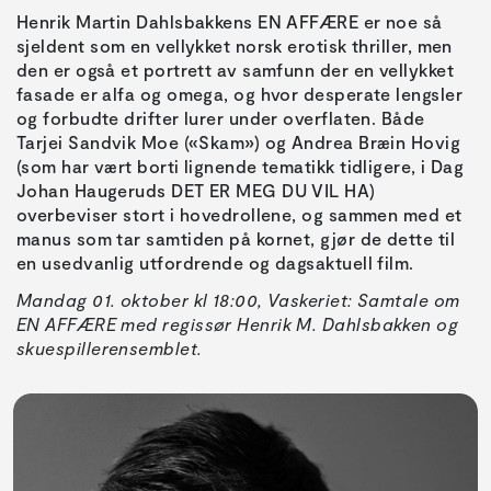
Henrik Martin Dahlsbakkens EN AFFÆRE er noe så
sjeldent som en vellykket norsk erotisk thriller, men
den er også et portrett av samfunn der en vellykket
fasade er alfa og omega, og hvor desperate lengsler
og forbudte drifter lurer under overflaten. Både
Tarjei Sandvik Moe («Skam») og Andrea Bræin Hovig
(som har vært borti lignende tematikk tidligere, i Dag
Johan Haugeruds DET ER MEG DU VIL HA)
overbeviser stort i hovedrollene, og sammen med et
manus som tar samtiden på kornet, gjør de dette til
en usedvanlig utfordrende og dagsaktuell film.
Mandag 01. oktober kl 18:00, Vaskeriet: Samtale om
EN AFFÆRE med regissør Henrik M. Dahlsbakken og
skuespillerensemblet.