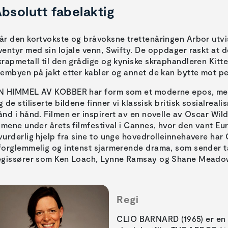
bsolutt fabelaktig
år den kortvokste og bråvoksne trettenåringen Arbor utvis
ventyr med sin lojale venn, Swifty. De oppdager raskt at d
krapmetall til den grådige og kyniske skraphandleren Kitte
jembyen på jakt etter kabler og annet de kan bytte mot p
N HIMMEL AV KOBBER har form som et moderne epos, men 
g de stiliserte bildene finner vi klassisk britisk sosialreal
ånd i hånd. Filmen er inspirert av en novelle av Oscar Wil
ilmene under årets filmfestival i Cannes, hvor den vant 
vurderlig hjelp fra sine to unge hovedrolleinnehavere har 
forglemmelig og intenst sjarmerende drama, som sender tan
egissører som Ken Loach, Lynne Ramsay og Shane Meado
Regi
CLIO BARNARD (1965) er en b