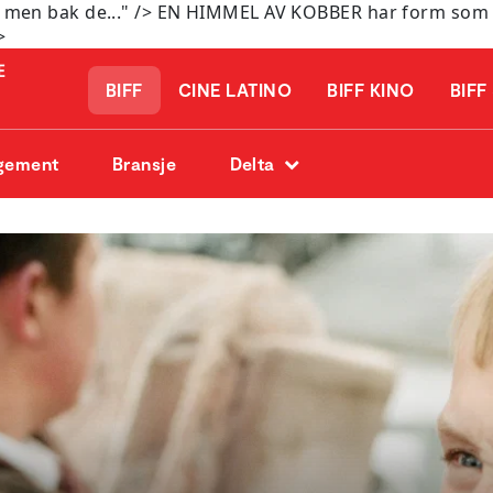
men bak de..." />
EN HIMMEL AV KOBBER har form som e
>
BIFF
CINE LATINO
BIFF KINO
BIFF
gement
Bransje
Delta