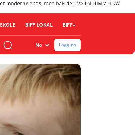
t moderne epos, men bak de..."/>
EN HIMMEL AV
 SKOLE
BIFF LOKAL
BIFF+
No
Logg inn