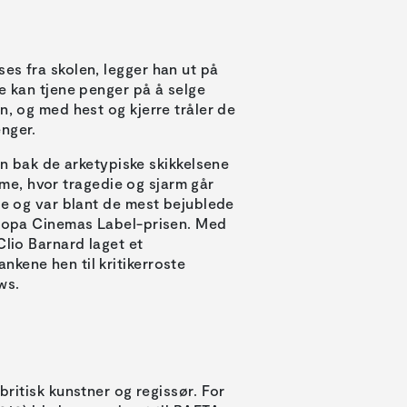
es fra skolen, legger han ut på
e kan tjene penger på å selge
n, og med hest og kjerre tråler de
enger.
bak de arketypiske skikkelsene
isme, hvor tragedie og sjarm går
de og var blant de mest bejublede
Europa Cinemas Label-prisen. Med
Clio Barnard laget et
kene hen til kritikerroste
ws.
ritisk kunstner og regissør. For