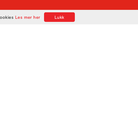
cookies
Les mer her
Lukk