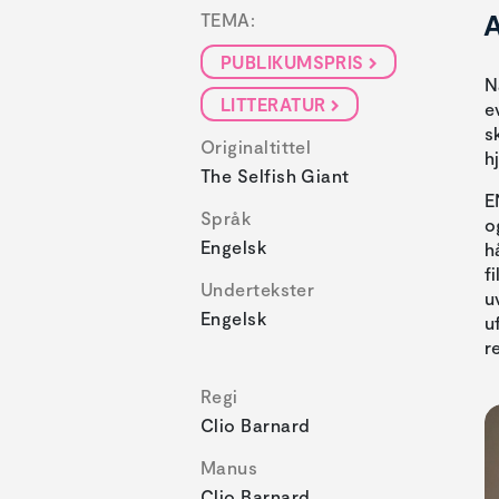
A
TEMA:
PUBLIKUMSPRIS
N
LITTERATUR
e
s
Originaltittel
h
The Selfish Giant
E
Språk
o
Engelsk
h
f
Undertekster
u
Engelsk
u
r
Regi
Clio Barnard
Manus
Clio Barnard