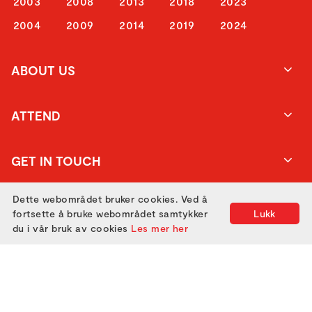
2003
2008
2013
2018
2023
2004
2009
2014
2019
2024
ABOUT US
ATTEND
GET IN TOUCH
Dette webområdet bruker cookies. Ved å
fortsette å bruke webområdet samtykker
Lukk
du i vår bruk av cookies
Les mer her