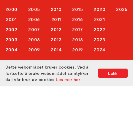
2000
2005
2010
2015
2020
2025
2001
2006
2011
2016
2021
2002
2007
2012
2017
2022
2003
2008
2013
2018
2023
2004
2009
2014
2019
2024
Dette webområdet bruker cookies. Ved å
ABOUT US
fortsette å bruke webområdet samtykker
Lukk
du i vår bruk av cookies
Les mer her
ATTEND
GET IN TOUCH