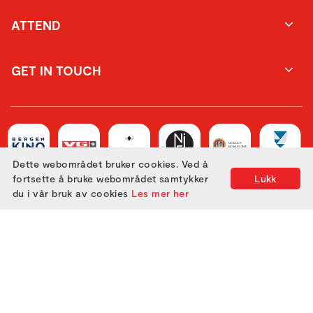
ATTEND
GET IN TOUCH
Dette webområdet bruker cookies. Ved å
fortsette å bruke webområdet samtykker
Lukk
du i vår bruk av cookies
Les mer her
Utviklet med
av
Filmgrail!