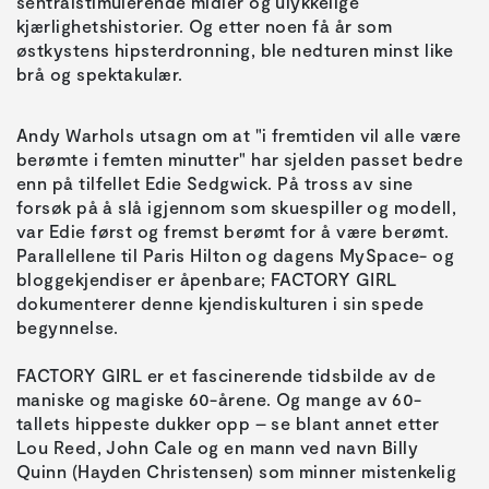
sentralstimulerende midler og ulykkelige
kjærlighetshistorier. Og etter noen få år som
østkystens hipsterdronning, ble nedturen minst like
brå og spektakulær.
Andy Warhols utsagn om at "i fremtiden vil alle være
berømte i femten minutter" har sjelden passet bedre
enn på tilfellet Edie Sedgwick. På tross av sine
forsøk på å slå igjennom som skuespiller og modell,
var Edie først og fremst berømt for å være berømt.
Parallellene til Paris Hilton og dagens MySpace- og
bloggekjendiser er åpenbare; FACTORY GIRL
dokumenterer denne kjendiskulturen i sin spede
begynnelse.
FACTORY GIRL er et fascinerende tidsbilde av de
maniske og magiske 60-årene. Og mange av 60-
tallets hippeste dukker opp – se blant annet etter
Lou Reed, John Cale og en mann ved navn Billy
Quinn (Hayden Christensen) som minner mistenkelig