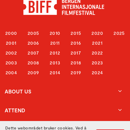
2000
2005
2010
2015
2020
2025
2001
2006
2011
2016
2021
2002
2007
2012
2017
2022
2003
2008
2013
2018
2023
2004
2009
2014
2019
2024
ABOUT US
ATTEND
Dette webområdet bruker cookies. Ved å
GET IN TOUCH