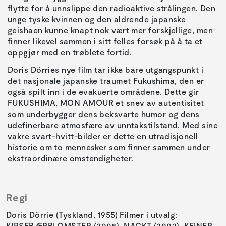
flytte for å unnslippe den radioaktive strålingen. Den
unge tyske kvinnen og den aldrende japanske
geishaen kunne knapt nok vært mer forskjellige, men
finner likevel sammen i sitt felles forsøk på å ta et
oppgjør med en trøblete fortid.
Doris Dörries nye film tar ikke bare utgangspunkt i
det nasjonale japanske traumet Fukushima, den er
også spilt inn i de evakuerte områdene. Dette gir
FUKUSHIMA, MON AMOUR et snev av autentisitet
som underbygger dens beksvarte humor og dens
udefinerbare atmosfære av unntakstilstand. Med sine
vakre svart-hvitt-bilder er dette en utradisjonell
historie om to mennesker som finner sammen under
ekstraordinære omstendigheter.
Regi
Doris Dörrie (Tyskland, 1955) Filmer i utvalg:
KIRSEBÆRBLOMSTER (2008), NACKT (2002), KEINER