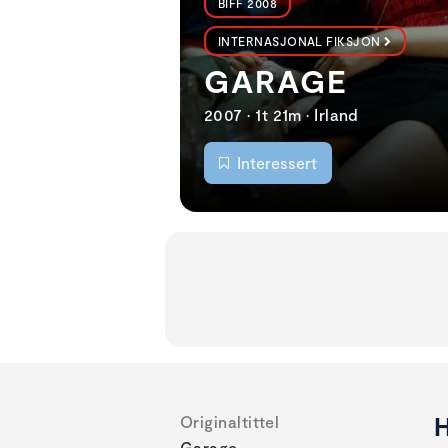
BIFF 2008
INTERNASJONAL FIKSJON
GARAGE
2007 • 1t 21m • Irland
Interessert
H
Originaltittel
Garage