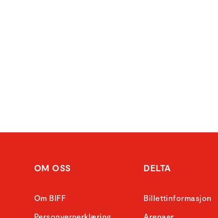
OM OSS
DELTA
Om BIFF
Billettinformasjon
Personvernerklæring
Arenaer