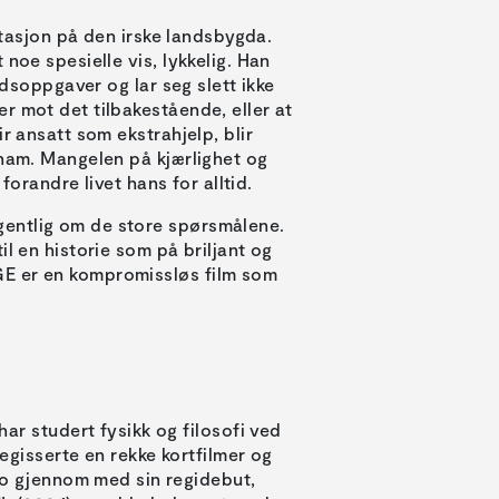
nstasjon på den irske landsbygda.
noe spesielle vis, lykkelig. Han
idsoppgaver og lar seg slett ikke
r mot det tilbakestående, eller at
r ansatt som ekstrahjelp, blir
 ham. Mangelen på kjærlighet og
forandre livet hans for alltid.
gentlig om de store spørsmålene.
l en historie som på briljant og
GE er en kompromissløs film som
ar studert fysikk og filosofi ved
regisserte en rekke kortfilmer og
lo gjennom med sin regidebut,