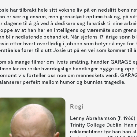
osie har tilbrakt hele sitt voksne liv på en nedslitt bensi
an er sær og ensom, men grenseløst optimistisk og, på sitt 
år dagene til å gå ved å dedikere seg fanatisk til sine arbe
toppe av at han har en intelligens og væremåte som grense
an blir nedlatende behandlet. Når sjefens 17-årige sønn bli
osie etter hvert overflødig i jobben som betyr så mye for
orståelse fører til slutt Josie ut på en vei som kommer til å 
om så mange filmer om livets småting, handler GARAGE e
ilmen lar en rekke hverdagslige handlinger bygge seg opp ti
orsomt vis forteller oss noe om menneskets verdi. GARA
alanserer perfekt mellom humor og bunnløs tragedie.
Regi
Lenny Abrahamson (f. 1966) h
Trinity College Dublin. Han 
reklamefilmer før han han s