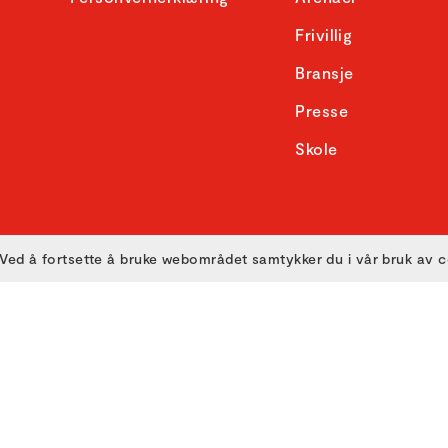
Frivillig
Bransje
Presse
Skole
Ved å fortsette å bruke webområdet samtykker du i vår bruk av 