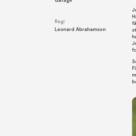
J
H
Regi
f
Leonard Abrahamson
s
h
J
f
S
F
m
b