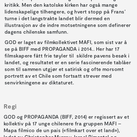
kritikk. Men den katolske kirken har også mange
lidenskapelige tilhengere, og hvert stopp på Frans’
turne i det langstrakte landet blir dermed en
illustrasjon av de indre motsetningene som definerer
dagens chilenske samfunn.
GOD er laget av filmkollektivet MAFI, som sist var å
se på BIFF med PROPAGANDA i 2014.. Her har 17
filmskapere fått frie tøyler til skildre pavens besøk i
landet, og resultatet er en serie fascinerende tablåer
som til sammen utgjør et satirisk og ofte morsomt
portrett av et Chile som fortsatt strever med
senvirkningene av diktaturet.
Regi
GOD og PROPAGANDA (BIFF, 2014) er regissert av et
kollektiv på 17 unge chilenere fra gruppen MAFI –
Mapa fílmico de un país («filmkart over et land»),
ledet av Christopher Murray, Israel Pimentel og