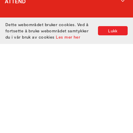
ATTEND
GET IN TOUCH
Dette webområdet bruker cookies. Ved å
fortsette å bruke webområdet samtykker
Lukk
du i vår bruk av cookies
Les mer her
Utviklet med
av
Filmgrail!